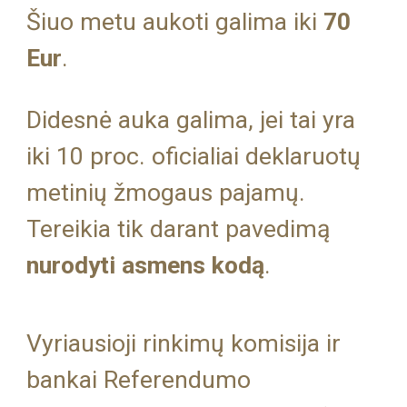
Šiuo metu aukoti galima iki
70
Eur
.
Didesnė auka galima, jei tai yra
iki 10 proc. oficialiai deklaruotų
metinių žmogaus pajamų.
Tereikia tik darant pavedim
ą
nurodyti asmens kod
ą
.
Vyriausioji
r
inkimų
k
omisija ir
bankai
R
eferendumo