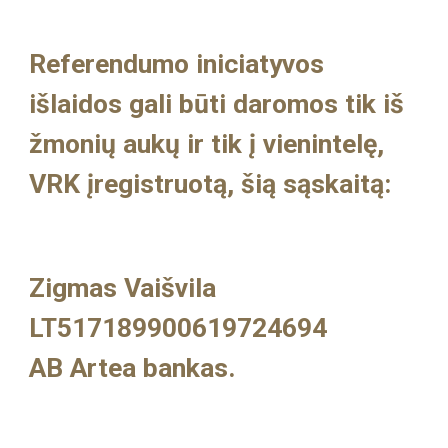
Referendumo iniciatyvos
išlaidos gali būti daromos tik iš
žmonių aukų ir tik
į
vienintel
ę,
VRK
įregistruotą, šią sąskaitą:
Zigmas Vaišvila
LT517189900619724694
AB Artea bankas.