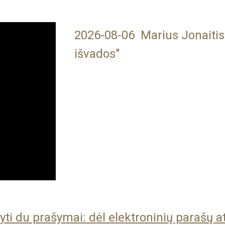
2026-0
8
-
06
Marius Jonaitis
išvados"
ti du prašymai: dėl elektroninių parašų a