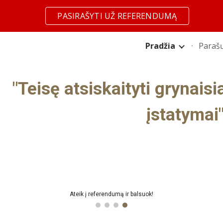
PASIRAŠYTI UŽ REFERENDUMĄ
ip to main content
Skip to navigat
Pradžia
Parašų
"Teisę atsiskaityti grynaisi
įstatymai
Pasirašyk už referendumo paskelbimą!