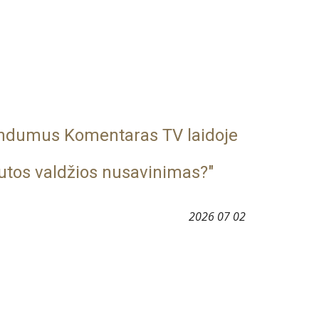
endumus Komentaras TV laidoje
autos valdžios nusavinimas?"
2026 0
7
02