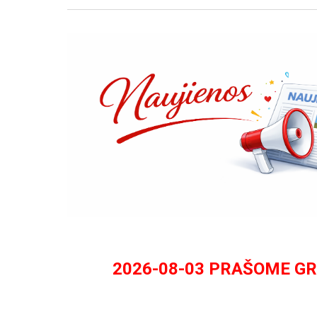
2026-0
8
-
03
PRAŠOME GRA