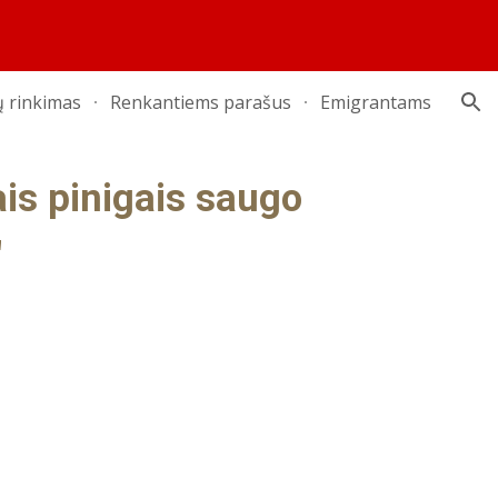
ion
 rinkimas
Renkantiems parašus
Emigrantams
ais pinigais saugo
"